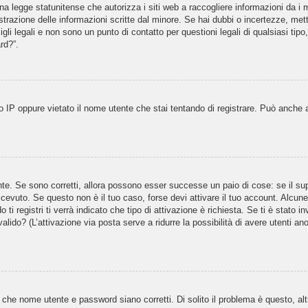
 legge statunitense che autorizza i siti web a raccogliere informazioni da i m
gistrazione delle informazioni scritte dal minore. Se hai dubbi o incertezze, m
gli legali e non sono un punto di contatto per questioni legali di qualsiasi ti
rd?”.
 IP oppure vietato il nome utente che stai tentando di registrare. Può anche aver
te. Se sono corretti, allora possono esser successe un paio di cose: se il sup
 ricevuto. Se questo non è il tuo caso, forse devi attivare il tuo account. Alcu
i registri ti verrà indicato che tipo di attivazione è richiesta. Se ti è stato i
valido? (L’attivazione via posta serve a ridurre la possibilità di avere utenti a
 che nome utente e password siano corretti. Di solito il problema è questo, al