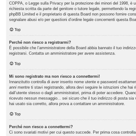
COPPA, o Legge sulla Privacy per la protezione dei minori del 1998, è una
richiesta scritta da parte del genitore o tutore legale, permettendo la re
phpBB Limited e il proprietario di questa Board non possono fornire consi
segnalare abusi e/o per questioni d’ordine legale concernenti questa Boa
Top
Perché non riesco a registrarmi?
È possibile che l’amministratore della Board abbia bannato il tuo indirizzo
registrarsi. Contatta un amministratore per avere assistenza.
Top
Mi sono registrato ma non riesco a connettermi!
Innanzitutto controlla di aver inserito nome utente e password esattamen
anni
mentre ti stavi registrando, allora devi seguire le istruzioni che hai
dall’utente stesso o dagli amministratori, prima di poter accedere. Quando t
ricevuto nessun messaggio... sei sicuro che il tuo indirizzo di posta sia 
hai usato sia corretto, allora prova a contattare un amministratore.
Top
Perché non riesco a connettermi?
Ci sono svariati motivi per cui questo succede. Per prima cosa controlla