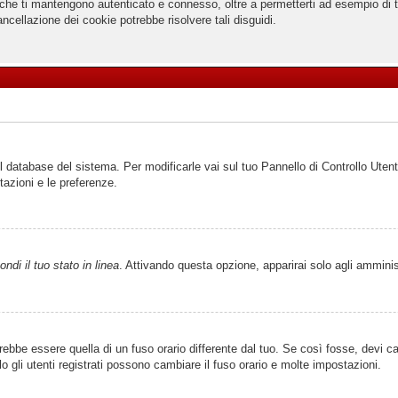
che ti mantengono autenticato e connesso, oltre a permetterti ad esempio di ten
ncellazione dei cookie potrebbe risolvere tali disguidi.
el database del sistema. Per modificarle vai sul tuo Pannello di Controllo Ut
azioni e le preferenze.
ndi il tuo stato in linea
. Attivando questa opzione, apparirai solo agli amminis
be essere quella di un fuso orario differente dal tuo. Se così fosse, devi camb
gli utenti registrati possono cambiare il fuso orario e molte impostazioni.