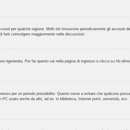
account per qualche ragione. Molti siti rimuovono periodicamente gli account d
di farti coinvolgere maggiormente nelle discussioni.
 rigenerata. Per far questo vai nella pagina di ingresso e clicca su
Ho dime
 connesso per un periodo prestabilito. Questo serve a evitare che qualcuno pos
 PC usato anche da altri, ad es. in biblioteca, Internet point, università, ecc