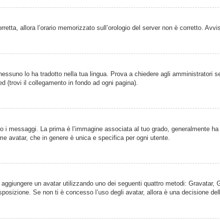
orretta, allora l’orario memorizzato sull’orologio del server non è corretto. Av
essuno lo ha tradotto nella tua lingua. Prova a chiedere agli amministratori se 
d (trovi il collegamento in fondo ad ogni pagina).
 messaggi. La prima è l’immagine associata al tuo grado, generalmente ha la f
ome avatar, che in genere è unica e specifica per ogni utente.
ile aggiungere un avatar utilizzando uno dei seguenti quattro metodi: Gravatar,
posizione. Se non ti è concesso l’uso degli avatar, allora è una decisione del