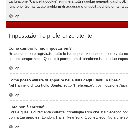
La funzione “Cancella cookie” eliminerà tutti i cookie generati da phpBB 
funzione. Se hai avuto problemi di accesso o di uscita dal sistema, la ca
Top
Impostazioni e preferenze utente
Come cambio le mie impostazioni?
Se sei un utente registrato, tutte le tue impostazioni sono conservate n
essere sempre vero. Questo ti permetterà di cambiare tutte le tue impost
Top
Come posso evitare di apparire nella lista degli utenti in linea?
Nel Pannello di Controllo Utente, sotto “Preferenze”, trovi l’opzione
Nasco
Top
L’ora non è corretta!
L’ora è quasi sicuramente corretta, comunque l’ora che stai vedendo potreb
con la tua area, es. London, Paris, New York, Sydney, ecc. Nota che solo 
Top