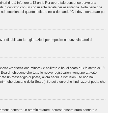
inori di età inferiore a 13 anni. Per avere tale consenso serve una
ettiti in contatto con un consulente legale per assistenza. Nota bene che
po, ad eccezione di quanto indicato nella domanda “Chi devo contattare per
 disabilitato le registrazioni per impedire ai nuovi visitatori di
porto «registrazione minore» è abilitato e hai cliccato su
Ho meno di 13
ne Board richiedono che tutte le nuove registrazioni vengano attivate
nviato un messaggio di posta, allora segui le istruzioni; se non hai
nonimi che abusano della Board.) Se sei sicuro che l’indirizzo di posta che
trimenti contatta un amministratore: potresti essere stato bannato o