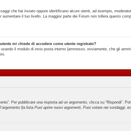
ssaggi che hai inviato oppure identificano alcuni utenti, ad esempio, moderator
 aumentare il tuo livello. La maggior parte dei Forum non tollera questo com
 utente mi chiede di accedere come utente registrato?
nti usando il modulo di invio posta interno (ammesso, ovviamente, che gli ammi
imi.
o”. Per pubblicare una risposta ad un argomento, clicca su “Rispondi”. Potres
ll’argomento (la lista
Puoi aprire nuovi argomenti
,
Puoi votare nei sondaggi
, ec