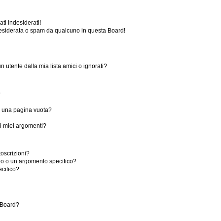
ti indesiderati!
esiderata o spam da qualcuno in questa Board!
utente dalla mia lista amici o ignorati?
?
o una pagina vuota?
i miei argomenti?
toscrizioni?
ro o un argomento specifico?
cifico?
 Board?