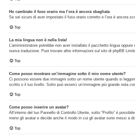
Ho cambiato il fuso orario ma l’ora è ancora sbagliata
Se sei sicuro di aver impostato il fuso orario corretto e l’ora è ancora sc
Top
La mia lingua non è nella lista!
L’amministratore potrebbe non aver installato il pacchetto lingua oppure n
nuova traduzione. Puoi trovare altre informazioni sul sito di phpBB Limite
Top
Come posso mostrare un’immagine sotto il mio nome utente?
Ci possono essere due immagini sotto un nome utente quando si leggono i
scritto o il tuo livello. Sotto può esserci un’immagine più grande nota c
Top
Come posso inserire un avatar?
All’interno del tuo Pannello di Controllo Utente, sotto “Profilo” è possib
meno gli avatar e decide anche il modo in cui gli avatar sono messi a dis
Top