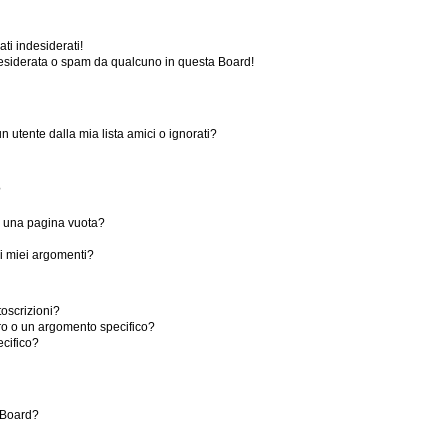
ti indesiderati!
esiderata o spam da qualcuno in questa Board!
utente dalla mia lista amici o ignorati?
?
o una pagina vuota?
i miei argomenti?
toscrizioni?
ro o un argomento specifico?
cifico?
 Board?