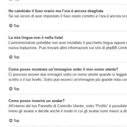
Ho cambiato il fuso orario ma l’ora è ancora sbagliata
Se sei sicuro di aver impostato il fuso orario corretto e l’ora è ancora sc
Top
La mia lingua non è nella lista!
L’amministratore potrebbe non aver installato il pacchetto lingua oppure n
nuova traduzione. Puoi trovare altre informazioni sul sito di phpBB Limite
Top
Come posso mostrare un’immagine sotto il mio nome utente?
Ci possono essere due immagini sotto un nome utente quando si leggono i
scritto o il tuo livello. Sotto può esserci un’immagine più grande nota c
Top
Come posso inserire un avatar?
All’interno del tuo Pannello di Controllo Utente, sotto “Profilo” è possib
meno gli avatar e decide anche il modo in cui gli avatar sono messi a dis
Top