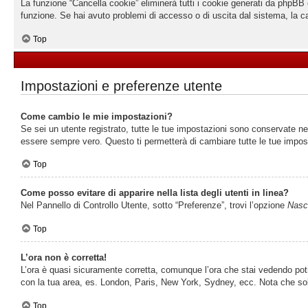
La funzione “Cancella cookie” eliminerà tutti i cookie generati da phpBB 
funzione. Se hai avuto problemi di accesso o di uscita dal sistema, la ca
Top
Impostazioni e preferenze utente
Come cambio le mie impostazioni?
Se sei un utente registrato, tutte le tue impostazioni sono conservate n
essere sempre vero. Questo ti permetterà di cambiare tutte le tue impost
Top
Come posso evitare di apparire nella lista degli utenti in linea?
Nel Pannello di Controllo Utente, sotto “Preferenze”, trovi l’opzione
Nasco
Top
L’ora non è corretta!
L’ora è quasi sicuramente corretta, comunque l’ora che stai vedendo potreb
con la tua area, es. London, Paris, New York, Sydney, ecc. Nota che solo 
Top