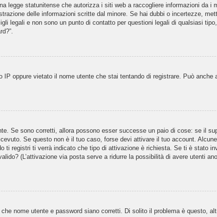
 legge statunitense che autorizza i siti web a raccogliere informazioni da i m
gistrazione delle informazioni scritte dal minore. Se hai dubbi o incertezze, m
gli legali e non sono un punto di contatto per questioni legali di qualsiasi ti
rd?”.
 IP oppure vietato il nome utente che stai tentando di registrare. Può anche aver
te. Se sono corretti, allora possono esser successe un paio di cose: se il sup
 ricevuto. Se questo non è il tuo caso, forse devi attivare il tuo account. Alcu
i registri ti verrà indicato che tipo di attivazione è richiesta. Se ti è stato i
valido? (L’attivazione via posta serve a ridurre la possibilità di avere utenti a
 che nome utente e password siano corretti. Di solito il problema è questo, al