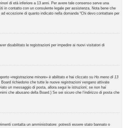
inori di età inferiore a 13 anni. Per avere tale consenso serve una
ettiti in contatto con un consulente legale per assistenza. Nota bene che
po, ad eccezione di quanto indicato nella domanda “Chi devo contattare per
 disabilitato le registrazioni per impedire ai nuovi visitatori di
porto «registrazione minore» è abilitato e hai cliccato su
Ho meno di 13
ne Board richiedono che tutte le nuove registrazioni vengano attivate
nviato un messaggio di posta, allora segui le istruzioni; se non hai
nonimi che abusano della Board.) Se sei sicuro che l’indirizzo di posta che
trimenti contatta un amministratore: potresti essere stato bannato o