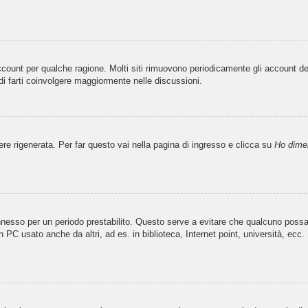
account per qualche ragione. Molti siti rimuovono periodicamente gli account d
di farti coinvolgere maggiormente nelle discussioni.
 rigenerata. Per far questo vai nella pagina di ingresso e clicca su
Ho dime
 connesso per un periodo prestabilito. Questo serve a evitare che qualcuno pos
 PC usato anche da altri, ad es. in biblioteca, Internet point, università, ecc