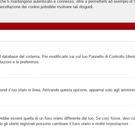
che ti mantengono autenticato e connesso, oltre a permetterti ad esempio di ten
ncellazione dei cookie potrebbe risolvere tali disguidi.
el database del sistema. Per modificarle vai sul tuo Pannello di Controllo Ut
azioni e le preferenze.
ndi il tuo stato in linea
. Attivando questa opzione, apparirai solo agli amminis
be essere quella di un fuso orario differente dal tuo. Se così fosse, devi camb
gli utenti registrati possono cambiare il fuso orario e molte impostazioni.