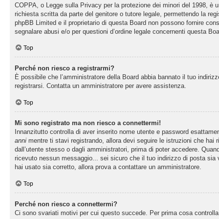
COPPA, o Legge sulla Privacy per la protezione dei minori del 1998, è una
richiesta scritta da parte del genitore o tutore legale, permettendo la re
phpBB Limited e il proprietario di questa Board non possono fornire consi
segnalare abusi e/o per questioni d’ordine legale concernenti questa Boa
Top
Perché non riesco a registrarmi?
È possibile che l’amministratore della Board abbia bannato il tuo indirizzo
registrarsi. Contatta un amministratore per avere assistenza.
Top
Mi sono registrato ma non riesco a connettermi!
Innanzitutto controlla di aver inserito nome utente e password esattamen
anni
mentre ti stavi registrando, allora devi seguire le istruzioni che hai
dall’utente stesso o dagli amministratori, prima di poter accedere. Quando t
ricevuto nessun messaggio... sei sicuro che il tuo indirizzo di posta sia 
hai usato sia corretto, allora prova a contattare un amministratore.
Top
Perché non riesco a connettermi?
Ci sono svariati motivi per cui questo succede. Per prima cosa controlla