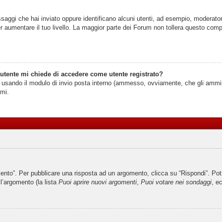
ssaggi che hai inviato oppure identificano alcuni utenti, ad esempio, moderator
 aumentare il tuo livello. La maggior parte dei Forum non tollera questo com
 utente mi chiede di accedere come utente registrato?
nti usando il modulo di invio posta interno (ammesso, ovviamente, che gli ammi
imi.
o”. Per pubblicare una risposta ad un argomento, clicca su “Rispondi”. Potres
ll’argomento (la lista
Puoi aprire nuovi argomenti
,
Puoi votare nei sondaggi
, ec