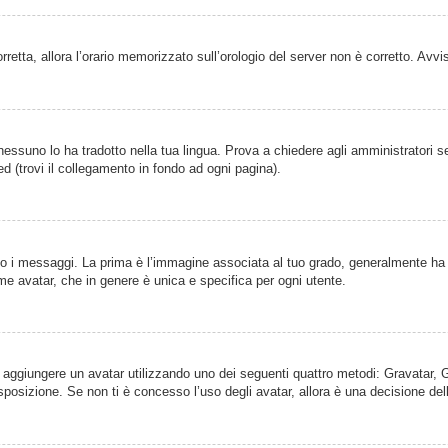
orretta, allora l’orario memorizzato sull’orologio del server non è corretto. Av
essuno lo ha tradotto nella tua lingua. Prova a chiedere agli amministratori se 
d (trovi il collegamento in fondo ad ogni pagina).
 messaggi. La prima è l’immagine associata al tuo grado, generalmente ha la f
ome avatar, che in genere è unica e specifica per ogni utente.
ile aggiungere un avatar utilizzando uno dei seguenti quattro metodi: Gravatar,
posizione. Se non ti è concesso l’uso degli avatar, allora è una decisione del