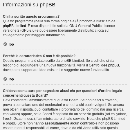
Informazioni su phpBB
Chi ha scritto questo programma?
Questo programma (nella sua forma originale) è prodotto e rilasciato da
phpBB Limited
. È reso disponibile sotto la GNU General Public Licence
versione 2 (GPL-2.0) e può essere liberamente distribuito; clicca sul
collegamento per maggiori informazioni.
Top
Perché la caratteristica X non è disponibile?
Questo programma è stato scritto da phpBB Limited. Se credi che ci sia
bisogno di aggiungere una nuova funzionalità, visita il
Centro Idee phpBB
,
dove potrai supportare idee esistenti o suggerire nuove funzionalità.
Top
Chi devo contattare per segnalare abusi e/o per questioni d’ordine legale
concernenti questa Board?
Devi contattare l’amministratore di questa Board. Se non riesci a trovarlo,
prova a contattare uno dei moderatori e chiedi a chi puoi rivolgerti. Se ancora
non ottieni risposta, puoi contattare il proprietario del dominio (fai una ricerca
con
whois
) oppure, se la Board è ospitata da un servizio gratuito (ad es. yahoo,
free.fr, f2s.com, ecc.), l’amministratore di tale servizio. Nota che phpBB Limited
e phpBB Store non hanno
assolutamente alcun controllo
e non possono
essere ritenuti responsabili di come, dove e da chi viene utilizzata questa