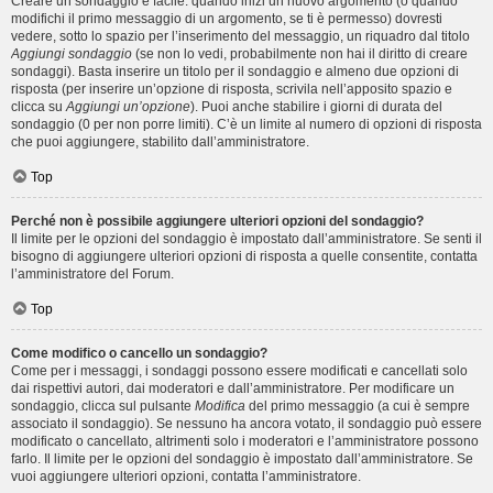
Creare un sondaggio è facile: quando inizi un nuovo argomento (o quando
modifichi il primo messaggio di un argomento, se ti è permesso) dovresti
vedere, sotto lo spazio per l’inserimento del messaggio, un riquadro dal titolo
Aggiungi sondaggio
(se non lo vedi, probabilmente non hai il diritto di creare
sondaggi). Basta inserire un titolo per il sondaggio e almeno due opzioni di
risposta (per inserire un’opzione di risposta, scrivila nell’apposito spazio e
clicca su
Aggiungi un’opzione
). Puoi anche stabilire i giorni di durata del
sondaggio (0 per non porre limiti). C’è un limite al numero di opzioni di risposta
che puoi aggiungere, stabilito dall’amministratore.
Top
Perché non è possibile aggiungere ulteriori opzioni del sondaggio?
Il limite per le opzioni del sondaggio è impostato dall’amministratore. Se senti il
bisogno di aggiungere ulteriori opzioni di risposta a quelle consentite, contatta
l’amministratore del Forum.
Top
Come modifico o cancello un sondaggio?
Come per i messaggi, i sondaggi possono essere modificati e cancellati solo
dai rispettivi autori, dai moderatori e dall’amministratore. Per modificare un
sondaggio, clicca sul pulsante
Modifica
del primo messaggio (a cui è sempre
associato il sondaggio). Se nessuno ha ancora votato, il sondaggio può essere
modificato o cancellato, altrimenti solo i moderatori e l’amministratore possono
farlo. Il limite per le opzioni del sondaggio è impostato dall’amministratore. Se
vuoi aggiungere ulteriori opzioni, contatta l’amministratore.