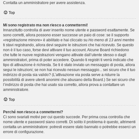
Contatta un amministratore per avere assistenza.
Top
Mi sono registrato ma non riesco a connettermi!
Innanzitutto controlla di aver inserito nome utente e password esattamente. Se
sono corretti, allora possono esser successe un paio di cose: se il supporto
«registrazione minore» è abilitato e hai cliccato su
Ho meno di 13 anni
mentre
ti stavi registrando, allora devi seguire le istruzioni che hai ricevuto. Se questo
non è il tuo caso, forse devi attivare il tuo account. Alcune Board richiedono
che tutte le nuove registrazioni vengano attivate dall’utente stesso o dagli
amministratori, prima di poter accedere. Quando ti registri ti verrà indicato che
tipo di attivazione è richiesta. Se ti è stato inviato un messaggio di posta, allora
segui le istruzioni; se non hai ricevuto nessun messaggio... sei sicuro che il tuo
indirizzo di posta sia valido? (L’attivazione via posta serve a ridurre la
possibilità di avere utenti anonimi che abusano della Board.) Se sei sicuro che
l’indirizzo di posta che hai usato sia corretto, allora prova a contattare un
amministratore.
Top
Perché non riesco a connettermi?
Ci sono svariati motivi per cui questo succede. Per prima cosa controlla che
nome utente e password siano corretti. Di solito il problema è questo, altrimenti
contatta un amministratore: potresti essere stato bannato o potrebbe esserci un
errore di configurazione.