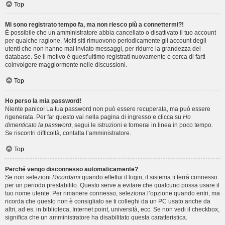
Top
Mi sono registrato tempo fa, ma non riesco più a connettermi?!
È possibile che un amministratore abbia cancellato o disattivato il tuo account
per qualche ragione. Molti siti rimuovono periodicamente gli account degli
utenti che non hanno mai inviato messaggi, per ridurre la grandezza del
database. Se il motivo è quest’ultimo registrati nuovamente e cerca di farti
coinvolgere maggiormente nelle discussioni.
Top
Ho perso la mia password!
Niente panico! La tua password non può essere recuperata, ma può essere
rigenerata. Per far questo vai nella pagina di ingresso e clicca su
Ho
dimenticato la password
, segui le istruzioni e tornerai in linea in poco tempo.
Se riscontri difficoltà, contatta l’amministratore.
Top
Perché vengo disconnesso automaticamente?
Se non selezioni
Ricordami
quando effettui il login, il sistema ti terrà connesso
per un periodo prestabilito. Questo serve a evitare che qualcuno possa usare il
tuo nome utente. Per rimanere connesso, seleziona l’opzione quando entri, ma
ricorda che questo non è consigliato se ti colleghi da un PC usato anche da
altri, ad es. in biblioteca, Internet point, università, ecc. Se non vedi il checkbox,
significa che un amministratore ha disabilitato questa caratteristica.