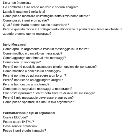
L’ora non è corretta!
Ho cambiato il fuso orario ma l’ora è ancora sbagliata
La mia lingua non è nella lista!
Come posso mostrare un’immagine sotto il mio nome utente?
Come posso inserire un avatar?
Qual è il mio livello e come faccio a cambiarlo?
Perché quando clicco sul collegamento all’indirizzo di posta di un utente mi chiede di
accedere come utente registrato?
Invio Messaggi
Come apro un argomento o invio un messaggio in un forum?
Come modifico o cancello un messaggio?
Come aggiungo una firma ai miei messaggi?
Come creo un sondaggio?
Perché non è possibile aggiungere ulteriori opzioni del sondaggio?
Come modifico o cancello un sondaggio?
Perché non riesco ad accedere a un forum?
Perché non riesco ad aggiungere allegati?
Perché ho ricevuto un richiamo?
Come posso segnalare messaggi ai moderatori?
Che cos’è il pulsante “Salva” nella finestra di invio dei messaggi?
Perché il mio messaggio deve essere approvato?
Come posso spostare in cima un mio argomento?
Formattazione e tipi di argomenti
Cos’è il BBCode?
Posso usare l’HTML?
Cosa sono le emoticon?
Posso inserire delle immagini?