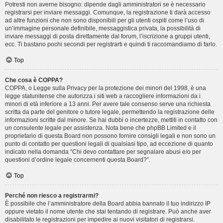
Potresti non averne bisogno: dipende dagli amministratori se è necessario
registrarsi per inviare messaggi. Comunque, la registrazione ti darà accesso
ad altre funzioni che non sono disponibili per gli utenti ospiti come l’uso di
un’immagine personale definibile, messaggistica privata, la possibilità di
inviare messaggi di posta direttamente dal forum, l’iscrizione a gruppi utenti,
ecc. Ti bastano pochi secondi per registrarti e quindi ti raccomandiamo di farlo.
Top
Che cosa è COPPA?
COPPA, o Legge sulla Privacy per la protezione dei minori del 1998, è una
legge statunitense che autorizza i siti web a raccogliere informazioni da i
minori di età inferiore a 13 anni. Per avere tale consenso serve una richiesta
scritta da parte del genitore o tutore legale, permettendo la registrazione delle
informazioni scritte dal minore. Se hai dubbi o incertezze, mettiti in contatto con
un consulente legale per assistenza. Nota bene che phpBB Limited e il
proprietario di questa Board non possono fornire consigli legali e non sono un
punto di contatto per questioni legali di qualsiasi tipo, ad eccezione di quanto
indicato nella domanda “Chi devo contattare per segnalare abusi e/o per
questioni d’ordine legale concernenti questa Board?”.
Top
Perché non riesco a registrarmi?
È possibile che l’amministratore della Board abbia bannato il tuo indirizzo IP
oppure vietato il nome utente che stai tentando di registrare. Può anche aver
disabilitato le registrazioni per impedire ai nuovi visitatori di registrarsi.