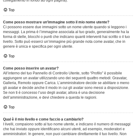
collegamento in fondo ad ogni pagina).
Top
Come posso mostrare un’immagine sotto il mio nome utente?
Ci possono essere due immagini sotto un nome utente quando si leggono i
messaggi. La prima è l’immagine associata al tuo grado, generalmente ha la
forma di stelle, blocchi o punti che indicano quanti interventi hai scritto o il tuo
livello. Sotto può esserci un’immagine più grande nota come avatar, che in
genere è unica e specifica per ogni utente.
Top
Come posso inserire un avatar?
All’interno del tuo Pannello di Controllo Utente, sotto “Profilo” è possibile
aggiungere un avatar utilizzando uno dei seguenti quattro metodi: Gravatar,
Galleria, Remoto oppure Carica. L’amministratore decide se abilitare o meno
gli avatar e decide anche il modo in cui gli avatar sono messi a disposizione.
Se non ti è concesso l’uso degli avatar, allora è una decisione
dell’amministrazione, e devi chiedere a questa le ragioni.
Top
Qual è il mio livello e come faccio a cambiarlo?
I livelli, compaiono sotto al tuo nome utente, e indicano il numero di messaggi
che hai inviato oppure identificano alcuni utenti, ad esempio, moderatori e
amministratori. In genere, non puoi cambiare direttamente il tuo livello. Non