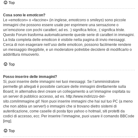
Top
Cosa sono le emoticon?
Le «emoticon» o «faccine» (in inglese,
emoticons
o
smileys
) sono piccole
immagini che possono essere usate per esprimere una sensazione o
un’emozione con pochi caratteri; ad es. :) significa felice, :( significa triste.
Questo Forum trasforma automaticamente queste serie di caratteri in immagini.
La lista completa delle emoticon è visibile nella pagina di invio messaggi.
Cerca di non esagerare nell’uso delle emoticon, possono facilmente rendere
un messaggio illeggibile, e un moderatore potrebbe decidere di modificarlo o
addirittura rimuoverlo.
Top
Posso inserire delle immagini?
Sì, puoi inserire delle immagini nei tuoi messaggi. Se l’amministratore
permette gli allegati è possibile caricare delle immagini direttamente sulla
Board; in alternativa devi creare un collegamento a un’immagine ospitata su
un server di pubblico accesso, ad es. http://www.indirizzo-del-
sito.com/immagine.gif. Non puoi inserire immagini che hai sul tuo PC (a meno
che non abbia un server!) o immagini che si trovano dietro sistemi di
autenticazione, come caselle di posta tipo yahoo o hotmail, siti protetti da
codici di accesso, ecc. Per inserire l’immagine, puoi usare il comando BBCode
[img].
Top