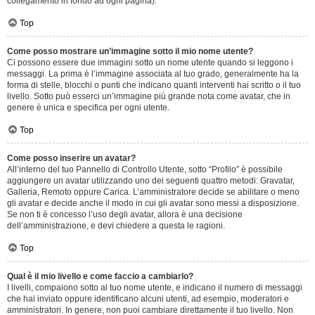
collegamento in fondo ad ogni pagina).
Top
Come posso mostrare un’immagine sotto il mio nome utente?
Ci possono essere due immagini sotto un nome utente quando si leggono i
messaggi. La prima è l’immagine associata al tuo grado, generalmente ha la
forma di stelle, blocchi o punti che indicano quanti interventi hai scritto o il tuo
livello. Sotto può esserci un’immagine più grande nota come avatar, che in
genere è unica e specifica per ogni utente.
Top
Come posso inserire un avatar?
All’interno del tuo Pannello di Controllo Utente, sotto “Profilo” è possibile
aggiungere un avatar utilizzando uno dei seguenti quattro metodi: Gravatar,
Galleria, Remoto oppure Carica. L’amministratore decide se abilitare o meno
gli avatar e decide anche il modo in cui gli avatar sono messi a disposizione.
Se non ti è concesso l’uso degli avatar, allora è una decisione
dell’amministrazione, e devi chiedere a questa le ragioni.
Top
Qual è il mio livello e come faccio a cambiarlo?
I livelli, compaiono sotto al tuo nome utente, e indicano il numero di messaggi
che hai inviato oppure identificano alcuni utenti, ad esempio, moderatori e
amministratori. In genere, non puoi cambiare direttamente il tuo livello. Non