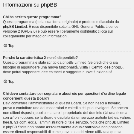
Informazioni su phpBB
Chi ha scritto questo programma?
Questo programma (nella sua forma originale) è prodotto e rilasciato da
phpBB Limited
. È reso disponibile sotto la GNU General Public Licence
versione 2 (GPL-2.0) e può essere liberamente distribuito; clicca sul
collegamento per maggiori informazioni.
Top
Perché la caratteristica X non è disponibile?
Questo programma è stato scritto da phpBB Limited. Se credi che ci sia
bisogno di aggiungere una nuova funzionalità, visita il
Centro Idee phpBB
,
dove potrai supportare idee esistenti o suggerire nuove funzionalità.
Top
Chi devo contattare per segnalare abusi e/o per questioni d’ordine legale
concernenti questa Board?
Devi contattare l’amministratore di questa Board. Se non riesci a trovarlo,
prova a contattare uno dei moderatori e chiedi a chi puoi rivolgerti. Se ancora
non ottieni risposta, puoi contattare il proprietario del dominio (fai una ricerca
con
whois
) oppure, se la Board è ospitata da un servizio gratuito (ad es. yahoo,
free.fr, f2s.com, ecc.), l’amministratore di tale servizio. Nota che phpBB Limited
e phpBB Store non hanno
assolutamente alcun controllo
e non possono
essere ritenuti responsabili di come, dove e da chi viene utilizzata questa