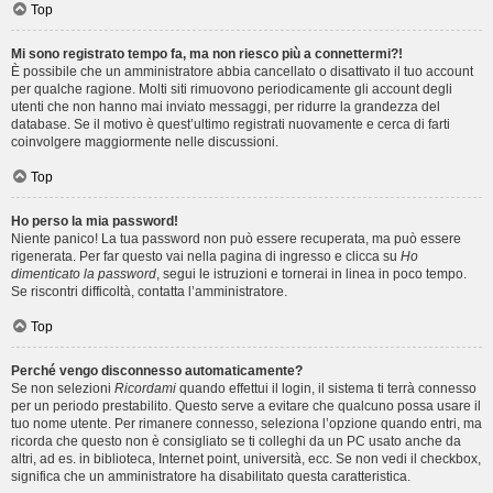
Top
Mi sono registrato tempo fa, ma non riesco più a connettermi?!
È possibile che un amministratore abbia cancellato o disattivato il tuo account
per qualche ragione. Molti siti rimuovono periodicamente gli account degli
utenti che non hanno mai inviato messaggi, per ridurre la grandezza del
database. Se il motivo è quest’ultimo registrati nuovamente e cerca di farti
coinvolgere maggiormente nelle discussioni.
Top
Ho perso la mia password!
Niente panico! La tua password non può essere recuperata, ma può essere
rigenerata. Per far questo vai nella pagina di ingresso e clicca su
Ho
dimenticato la password
, segui le istruzioni e tornerai in linea in poco tempo.
Se riscontri difficoltà, contatta l’amministratore.
Top
Perché vengo disconnesso automaticamente?
Se non selezioni
Ricordami
quando effettui il login, il sistema ti terrà connesso
per un periodo prestabilito. Questo serve a evitare che qualcuno possa usare il
tuo nome utente. Per rimanere connesso, seleziona l’opzione quando entri, ma
ricorda che questo non è consigliato se ti colleghi da un PC usato anche da
altri, ad es. in biblioteca, Internet point, università, ecc. Se non vedi il checkbox,
significa che un amministratore ha disabilitato questa caratteristica.