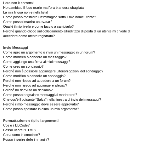
L’ora non è corretta!
Ho cambiato il fuso orario ma l’ora è ancora sbagliata
La mia lingua non è nella lista!
Come posso mostrare un’immagine sotto il mio nome utente?
Come posso inserire un avatar?
Qual è il mio livello e come faccio a cambiarlo?
Perché quando clicco sul collegamento all’indirizzo di posta di un utente mi chiede di
accedere come utente registrato?
Invio Messaggi
Come apro un argomento o invio un messaggio in un forum?
Come modifico o cancello un messaggio?
Come aggiungo una firma ai miei messaggi?
Come creo un sondaggio?
Perché non è possibile aggiungere ulteriori opzioni del sondaggio?
Come modifico o cancello un sondaggio?
Perché non riesco ad accedere a un forum?
Perché non riesco ad aggiungere allegati?
Perché ho ricevuto un richiamo?
Come posso segnalare messaggi ai moderatori?
Che cos’è il pulsante “Salva” nella finestra di invio dei messaggi?
Perché il mio messaggio deve essere approvato?
Come posso spostare in cima un mio argomento?
Formattazione e tipi di argomenti
Cos’è il BBCode?
Posso usare l’HTML?
Cosa sono le emoticon?
Posso inserire delle immagini?