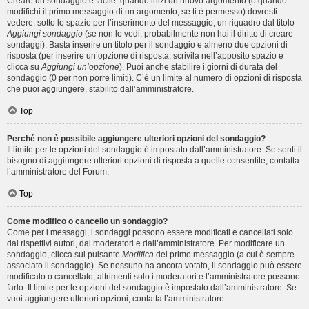
Creare un sondaggio è facile: quando inizi un nuovo argomento (o quando
modifichi il primo messaggio di un argomento, se ti è permesso) dovresti
vedere, sotto lo spazio per l’inserimento del messaggio, un riquadro dal titolo
Aggiungi sondaggio
(se non lo vedi, probabilmente non hai il diritto di creare
sondaggi). Basta inserire un titolo per il sondaggio e almeno due opzioni di
risposta (per inserire un’opzione di risposta, scrivila nell’apposito spazio e
clicca su
Aggiungi un’opzione
). Puoi anche stabilire i giorni di durata del
sondaggio (0 per non porre limiti). C’è un limite al numero di opzioni di risposta
che puoi aggiungere, stabilito dall’amministratore.
Top
Perché non è possibile aggiungere ulteriori opzioni del sondaggio?
Il limite per le opzioni del sondaggio è impostato dall’amministratore. Se senti il
bisogno di aggiungere ulteriori opzioni di risposta a quelle consentite, contatta
l’amministratore del Forum.
Top
Come modifico o cancello un sondaggio?
Come per i messaggi, i sondaggi possono essere modificati e cancellati solo
dai rispettivi autori, dai moderatori e dall’amministratore. Per modificare un
sondaggio, clicca sul pulsante
Modifica
del primo messaggio (a cui è sempre
associato il sondaggio). Se nessuno ha ancora votato, il sondaggio può essere
modificato o cancellato, altrimenti solo i moderatori e l’amministratore possono
farlo. Il limite per le opzioni del sondaggio è impostato dall’amministratore. Se
vuoi aggiungere ulteriori opzioni, contatta l’amministratore.