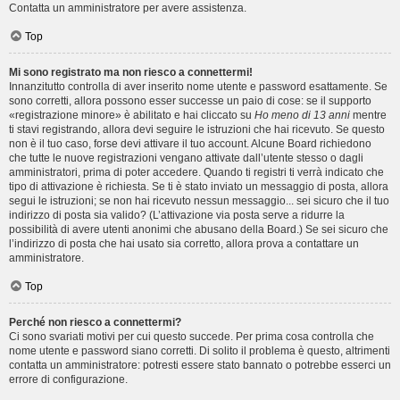
Contatta un amministratore per avere assistenza.
Top
Mi sono registrato ma non riesco a connettermi!
Innanzitutto controlla di aver inserito nome utente e password esattamente. Se
sono corretti, allora possono esser successe un paio di cose: se il supporto
«registrazione minore» è abilitato e hai cliccato su
Ho meno di 13 anni
mentre
ti stavi registrando, allora devi seguire le istruzioni che hai ricevuto. Se questo
non è il tuo caso, forse devi attivare il tuo account. Alcune Board richiedono
che tutte le nuove registrazioni vengano attivate dall’utente stesso o dagli
amministratori, prima di poter accedere. Quando ti registri ti verrà indicato che
tipo di attivazione è richiesta. Se ti è stato inviato un messaggio di posta, allora
segui le istruzioni; se non hai ricevuto nessun messaggio... sei sicuro che il tuo
indirizzo di posta sia valido? (L’attivazione via posta serve a ridurre la
possibilità di avere utenti anonimi che abusano della Board.) Se sei sicuro che
l’indirizzo di posta che hai usato sia corretto, allora prova a contattare un
amministratore.
Top
Perché non riesco a connettermi?
Ci sono svariati motivi per cui questo succede. Per prima cosa controlla che
nome utente e password siano corretti. Di solito il problema è questo, altrimenti
contatta un amministratore: potresti essere stato bannato o potrebbe esserci un
errore di configurazione.