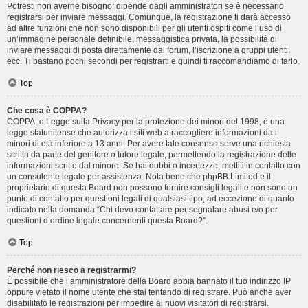
Potresti non averne bisogno: dipende dagli amministratori se è necessario
registrarsi per inviare messaggi. Comunque, la registrazione ti darà accesso
ad altre funzioni che non sono disponibili per gli utenti ospiti come l’uso di
un’immagine personale definibile, messaggistica privata, la possibilità di
inviare messaggi di posta direttamente dal forum, l’iscrizione a gruppi utenti,
ecc. Ti bastano pochi secondi per registrarti e quindi ti raccomandiamo di farlo.
Top
Che cosa è COPPA?
COPPA, o Legge sulla Privacy per la protezione dei minori del 1998, è una
legge statunitense che autorizza i siti web a raccogliere informazioni da i
minori di età inferiore a 13 anni. Per avere tale consenso serve una richiesta
scritta da parte del genitore o tutore legale, permettendo la registrazione delle
informazioni scritte dal minore. Se hai dubbi o incertezze, mettiti in contatto con
un consulente legale per assistenza. Nota bene che phpBB Limited e il
proprietario di questa Board non possono fornire consigli legali e non sono un
punto di contatto per questioni legali di qualsiasi tipo, ad eccezione di quanto
indicato nella domanda “Chi devo contattare per segnalare abusi e/o per
questioni d’ordine legale concernenti questa Board?”.
Top
Perché non riesco a registrarmi?
È possibile che l’amministratore della Board abbia bannato il tuo indirizzo IP
oppure vietato il nome utente che stai tentando di registrare. Può anche aver
disabilitato le registrazioni per impedire ai nuovi visitatori di registrarsi.