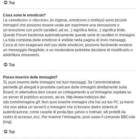
Top
Cosa sono le emoticon?
Le «emoticon» o «faccine» (in inglese,
emoticons
o
smileys
) sono piccole
immagini che possono essere usate per esprimere una sensazione o
un’emozione con pochi caratteri; ad es. :) significa felice, :( significa triste.
Questo Forum trasforma automaticamente queste serie di caratteri in immagini.
La lista completa delle emoticon è visibile nella pagina di invio messaggi.
Cerca di non esagerare nell’uso delle emoticon, possono facilmente rendere
un messaggio illeggibile, e un moderatore potrebbe decidere di modificarlo o
addirittura rimuoverlo.
Top
Posso inserire delle immagini?
Sì, puoi inserire delle immagini nei tuoi messaggi. Se l’amministratore
permette gli allegati è possibile caricare delle immagini direttamente sulla
Board; in alternativa devi creare un collegamento a un’immagine ospitata su
un server di pubblico accesso, ad es. http://www.indirizzo-del-
sito.com/immagine.gif. Non puoi inserire immagini che hai sul tuo PC (a meno
che non abbia un server!) o immagini che si trovano dietro sistemi di
autenticazione, come caselle di posta tipo yahoo o hotmail, siti protetti da
codici di accesso, ecc. Per inserire l’immagine, puoi usare il comando BBCode
[img].
Top