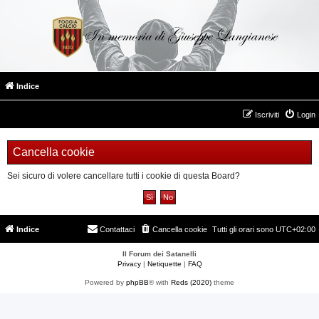
Indice
Iscriviti
Login
Cancella cookie
Sei sicuro di volere cancellare tutti i cookie di questa Board?
Indice
Contattaci
Cancella cookie
Tutti gli orari sono
UTC+02:00
Il Forum dei Satanelli
Privacy
|
Netiquette
|
FAQ
Powered by
phpBB
® with
Reds (2020)
theme