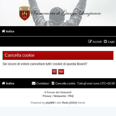
Indice
Iscriviti
Login
Cancella cookie
Sei sicuro di volere cancellare tutti i cookie di questa Board?
Indice
Contattaci
Cancella cookie
Tutti gli orari sono
UTC+02:00
Il Forum dei Satanelli
Privacy
|
Netiquette
|
FAQ
Powered by
phpBB
® with
Reds (2020)
theme