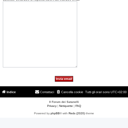
Indice
Contattaci
Cancella cookie
Tutti gli orari sono
UTC+02:00
Il Forum dei Satanelli
Privacy
|
Netiquette
|
FAQ
Powered by
phpBB
® with
Reds (2020)
theme