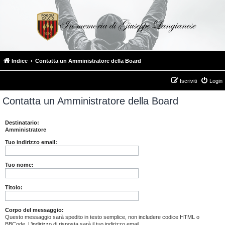
Indice
Contatta un Amministratore della Board
Iscriviti
Login
Contatta un Amministratore della Board
Destinatario:
Amministratore
Tuo indirizzo email:
Tuo nome:
Titolo:
Corpo del messaggio:
Questo messaggio sarà spedito in testo semplice, non includere codice HTML o
BBCode. L’indirizzo di risposta sarà il tuo indirizzo email.