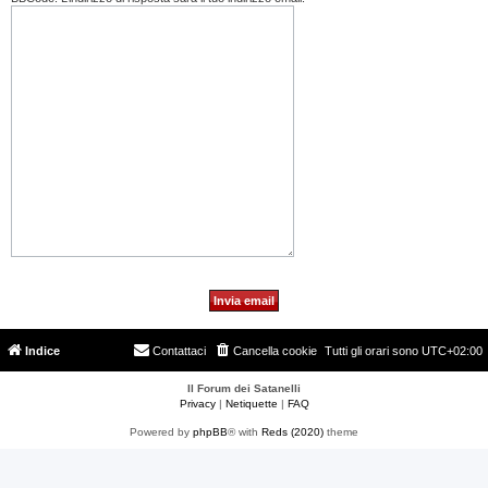
Indice
Contattaci
Cancella cookie
Tutti gli orari sono
UTC+02:00
Il Forum dei Satanelli
Privacy
|
Netiquette
|
FAQ
Powered by
phpBB
® with
Reds (2020)
theme