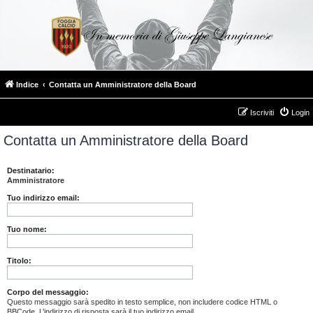
Indice
Contatta un Amministratore della Board
Iscriviti
Login
Contatta un Amministratore della Board
Destinatario:
Amministratore
Tuo indirizzo email:
Tuo nome:
Titolo:
Corpo del messaggio:
Questo messaggio sarà spedito in testo semplice, non includere codice HTML o
BBCode. L’indirizzo di risposta sarà il tuo indirizzo email.