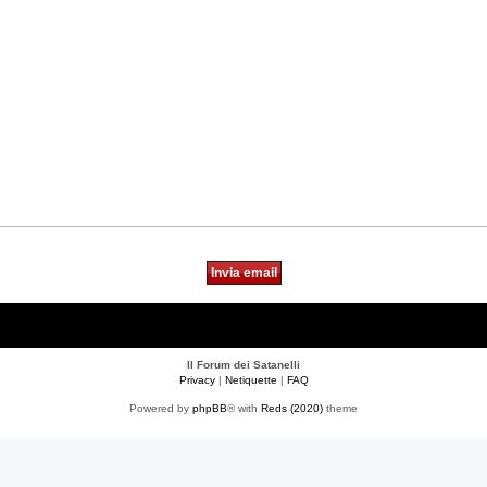
Il Forum dei Satanelli
Privacy
|
Netiquette
|
FAQ
Powered by
phpBB
® with
Reds (2020)
theme