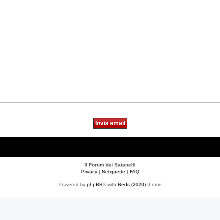
Il Forum dei Satanelli
Privacy
|
Netiquette
|
FAQ
Powered by
phpBB
® with
Reds (2020)
theme