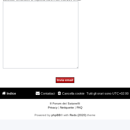
Indice
Contattaci
Cancella cookie
Tutti gli orari sono
UTC+02:00
Il Forum dei Satanelli
Privacy
|
Netiquette
|
FAQ
Powered by
phpBB
® with
Reds (2020)
theme