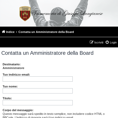
Indice
Contatta un Amministratore della Board
Iscriviti
Login
Contatta un Amministratore della Board
Destinatario:
Amministratore
Tuo indirizzo email:
Tuo nome:
Titolo:
Corpo del messaggio:
Questo messaggio sarà spedito in testo semplice, non includere codice HTML o
BBCode. L’indirizzo di risposta sarà il tuo indirizzo email.