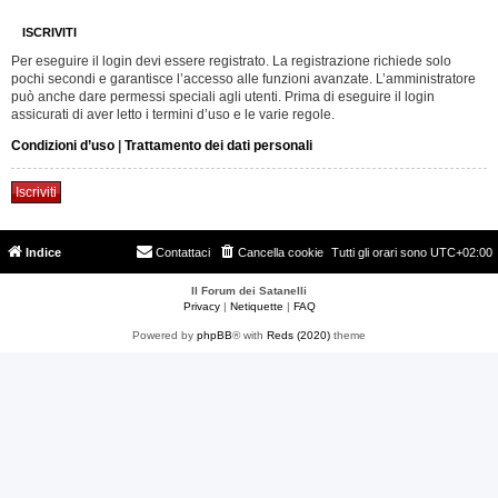
ISCRIVITI
Per eseguire il login devi essere registrato. La registrazione richiede solo
pochi secondi e garantisce l’accesso alle funzioni avanzate. L’amministratore
può anche dare permessi speciali agli utenti. Prima di eseguire il login
assicurati di aver letto i termini d’uso e le varie regole.
Condizioni d’uso
|
Trattamento dei dati personali
Iscriviti
Indice
Contattaci
Cancella cookie
Tutti gli orari sono
UTC+02:00
Il Forum dei Satanelli
Privacy
|
Netiquette
|
FAQ
Powered by
phpBB
® with
Reds (2020)
theme