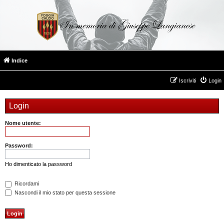
Indice
Iscriviti
Login
Login
Nome utente:
Password:
Ho dimenticato la password
Ricordami
Nascondi il mio stato per questa sessione