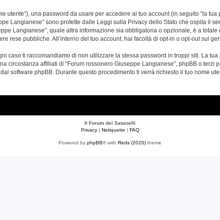
nome utente”), una password da usare per accedere al tuo account (in seguito “la tua 
pe Langianese” sono protette dalle Leggi sulla Privacy dello Stato che ospita il se
ppe Langianese”, quale altra informazione sia obbligatoria o opzionale, è a totale 
ere rese pubbliche. All’interno del tuo account, hai facoltà di opt-in o opt-out sul 
ogni caso ti raccomandiamo di non utilizzare la stessa password in troppi siti. La t
a circostanza affiliati di “Forum rossonero Giuseppe Langianese”, phpBB o terzi p
a dal software phpBB. Durante questo procedimento ti verrà richiesto il tuo nome u
Il Forum dei Satanelli
Privacy
|
Netiquette
|
FAQ
Powered by
phpBB
® with
Reds (2020)
theme