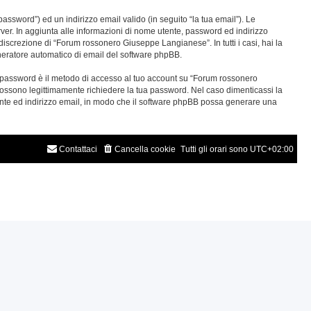
password”) ed un indirizzo email valido (in seguito “la tua email”). Le
rver. In aggiunta alle informazioni di nome utente, password ed indirizzo
discrezione di “Forum rossonero Giuseppe Langianese”. In tutti i casi, hai la
generatore automatico di email del software phpBB.
ua password è il metodo di accesso al tuo account su “Forum rossonero
ossono legittimamente richiedere la tua password. Nel caso dimenticassi la
tente ed indirizzo email, in modo che il software phpBB possa generare una
Contattaci
Cancella cookie
Tutti gli orari sono
UTC+02:00