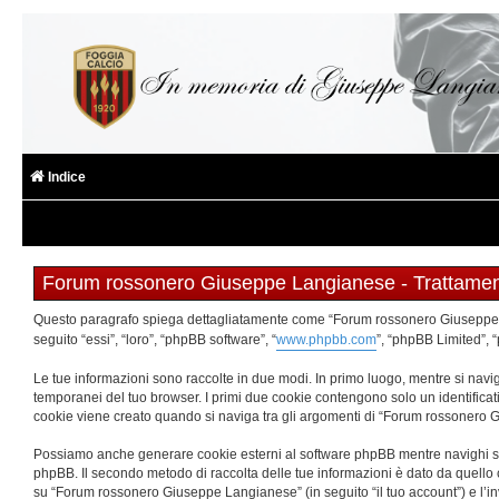
Indice
Forum rossonero Giuseppe Langianese - Trattament
Questo paragrafo spiega dettagliatamente come “Forum rossonero Giuseppe Lan
seguito “essi”, “loro”, “phpBB software”, “
www.phpbb.com
”, “phpBB Limited”, 
Le tue informazioni sono raccolte in due modi. In primo luogo, mentre si navi
temporanei del tuo browser. I primi due cookie contengono solo un identificat
cookie viene creato quando si naviga tra gli argomenti di “Forum rossonero Gi
Possiamo anche generare cookie esterni al software phpBB mentre navighi su 
phpBB. Il secondo metodo di raccolta delle tue informazioni è dato da quello c
su “Forum rossonero Giuseppe Langianese” (in seguito “il tuo account”) e l’inv