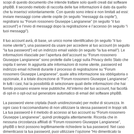
scopi di questo documento che intende trattare solo quelli creati dal software
phpBB. Il secondo metodo di raccolta delle tue informazioni è dato da quello
che tu inserisci volontariamente. Con questo sono intesi e non limitati ad essi:
inviare messaggi come utente ospite (in seguito “messaggi da ospite”),
registrarsi su “Forum rossonero Giuseppe Langianese” (in seguito “il tuo
account”) e l’invio di messaggi dopo la registrazione e l’accesso (in seguito “i
tuoi messaggi”).
Il tuo account avrà, di base, un unico nome identificativo (in seguito “il tuo
nome utente”), una password da usare per accedere al tuo account (in seguito
“la tua password”) ed un indirizzo email valido (in seguito “la tua email”). Le
informazioni rilasciate per l’apertura dell’account su “Forum rossonero
Giuseppe Langianese” sono protette dalle Leggi sulla Privacy dello Stato che
ospita il server. In aggiunta alle informazioni di nome utente, password ed
indirizzo email richiesti durante il processo di registrazione su “Forum
rossonero Giuseppe Langianese”, quale altra informazione sia obbligatoria o
opzionale, è a totale discrezione di “Forum rossonero Giuseppe Langianese”.
In tutti i casi, hai la possibilità di selezionare quali delle informazioni che hai
fornito possano essere rese pubbliche. All’interno del tuo account, hai facoltà
di opt-in o opt-out sul generatore automatico di email del software phpBB.
La password viene criptata (hash unidirezionale) per motivi di sicurezza. In
ogni caso ti raccomandiamo di non utilizzare la stessa password in troppi siti.
La tua password è il metodo di accesso al tuo account su “Forum rossonero
Giuseppe Langianese”, quindi proteggila attentamente. Ricorda che in
nessuna circostanza affiliati di “Forum rossonero Giuseppe Langianese”,
phpBB o terzi possono legittimamente richiedere la tua password. Nel caso
dimenticassi la tua password, puoi utilizzare l’opzione “Ho dimenticato la