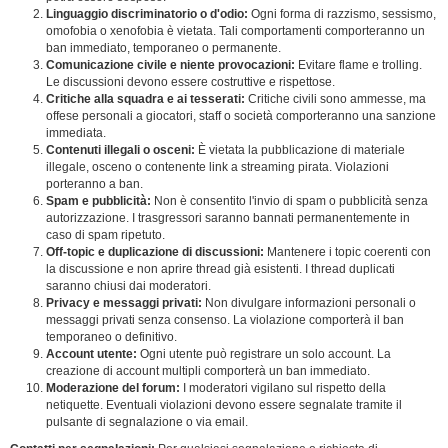
Linguaggio discriminatorio o d'odio:
Ogni forma di razzismo, sessismo,
omofobia o xenofobia è vietata. Tali comportamenti comporteranno un
ban immediato, temporaneo o permanente.
Comunicazione civile e niente provocazioni:
Evitare flame e trolling.
Le discussioni devono essere costruttive e rispettose.
Critiche alla squadra e ai tesserati:
Critiche civili sono ammesse, ma
offese personali a giocatori, staff o società comporteranno una sanzione
immediata.
Contenuti illegali o osceni:
È vietata la pubblicazione di materiale
illegale, osceno o contenente link a streaming pirata. Violazioni
porteranno a ban.
Spam e pubblicità:
Non è consentito l'invio di spam o pubblicità senza
autorizzazione. I trasgressori saranno bannati permanentemente in
caso di spam ripetuto.
Off-topic e duplicazione di discussioni:
Mantenere i topic coerenti con
la discussione e non aprire thread già esistenti. I thread duplicati
saranno chiusi dai moderatori.
Privacy e messaggi privati:
Non divulgare informazioni personali o
messaggi privati senza consenso. La violazione comporterà il ban
temporaneo o definitivo.
Account utente:
Ogni utente può registrare un solo account. La
creazione di account multipli comporterà un ban immediato.
Moderazione del forum:
I moderatori vigilano sul rispetto della
netiquette. Eventuali violazioni devono essere segnalate tramite il
pulsante di segnalazione o via email.