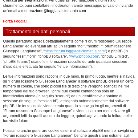
Contatti per segnalazioni:
Per qualsiasi segnalazione o richiesta di
chiarimento, puoi contattare i moderatori tramite messaggio privato o inviando
un'email a
moderazione@foggiacalciomania.com
.
Forza Foggia!
Trattamento dei dati personali
Questo paragrafo spiega dettagliatamente come “Forum rossonero Giuseppe
Langianese” ed eventuali affiliati (in seguito “noi”, “nostro”, “Forum rossonero
Giuseppe Langianese”, “
https://forum.foggiacalciomania.com
”) e phpBB (in
seguito “essi”, “loro”, “phpBB software”, “
www.phpbb.com
”, “phpBB Limited”,
“phpBB Teams”) usano le informazioni raccolte durante qualsiasi sessione
d’uso da te effettuata (in seguito “le tue informazioni”).
Le tue informazioni sono raccolte in due modi. In primo luogo, mentre si naviga
su “Forum rossonero Giuseppe Langianese” il software phpBB creerà un certo
numero di cookie, che sono piccoli file di testo che vengono scaricati nei file
temporanei del tuo browser. I primi due cookie contengono solo un
identificativo utente (in seguito “user-id”) ed un identificativo anonimo di
sessione (in seguito “session-id”), assegnato automaticamente dal software
phpBB. Un terzo cookie viene creato quando si naviga tra gli argomenti di
“Forum rossonero Giuseppe Langianese” e viene usato per memorizzare gli
argomenti letti da quelli ancora da leggere, quindi agevolando la lettura nelle
tue visite future.
Possiamo anche generare cookie esterni al software phpBB mentre navighi su
“Forum rossonero Giuseppe Langianese”, benché questi siano estranei agli