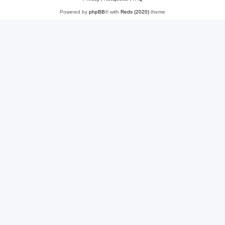
s
a
Powered by
phpBB
® with
Reds (2020)
theme
g
g
i
o