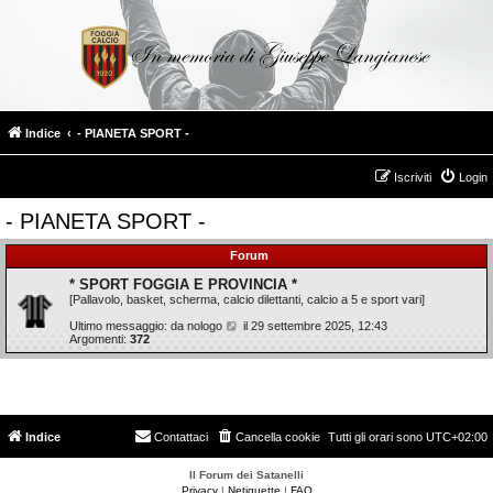
Indice
- PIANETA SPORT -
Iscriviti
Login
- PIANETA SPORT -
Forum
* SPORT FOGGIA E PROVINCIA *
[Pallavolo, basket, scherma, calcio dilettanti, calcio a 5 e sport vari]
V
Ultimo messaggio: da
nologo
il
29 settembre 2025, 12:43
e
Argomenti:
372
d
i
u
l
t
i
m
Indice
Contattaci
Cancella cookie
Tutti gli orari sono
UTC+02:00
o
m
e
Il Forum dei Satanelli
s
Privacy
|
Netiquette
|
FAQ