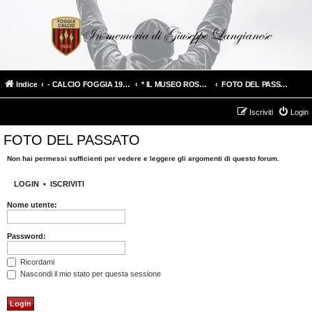
Indice
- CALCIO FOGGIA 1920 -
* IL MUSEO ROSSONERO *
FOTO DEL PASSATO
Iscriviti
Login
FOTO DEL PASSATO
Non hai permessi sufficienti per vedere e leggere gli argomenti di questo forum.
LOGIN
•
ISCRIVITI
Nome utente:
Password:
Ricordami
Nascondi il mio stato per questa sessione