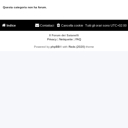
Questa categoria non ha forum.
Indice
Contattaci
Cancella cookie
Tutti gli orari sono
UTC+02:00
Il Forum dei Satanelli
Privacy
|
Netiquette
|
FAQ
Powered by
phpBB
® with
Reds (2020)
theme