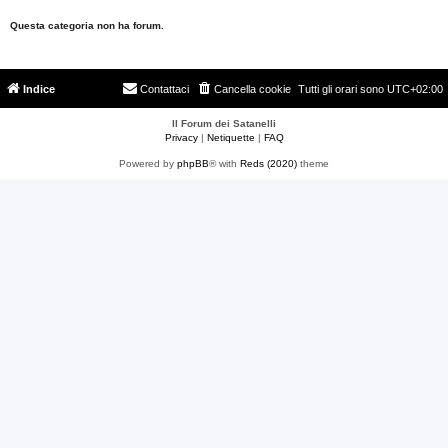
Questa categoria non ha forum.
Indice
Contattaci
Cancella cookie
Tutti gli orari sono
UTC+02:00
Il Forum dei Satanelli
Privacy
|
Netiquette
|
FAQ
Powered by
phpBB
® with
Reds (2020)
theme