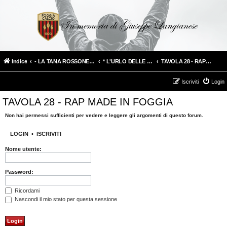
Indice
- LA TANA ROSSONERA -
* L'URLO DELLE CURVE * Sezione in ricordo di Giuseppe alias Bacco
TAVOLA 28 - RAP MADE IN FOGGIA
Iscriviti
Login
TAVOLA 28 - RAP MADE IN FOGGIA
Non hai permessi sufficienti per vedere e leggere gli argomenti di questo forum.
LOGIN
•
ISCRIVITI
Nome utente:
Password:
Ricordami
Nascondi il mio stato per questa sessione