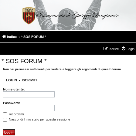
Indice
* SOS FORUM *
Iscriviti
Login
* SOS FORUM *
Non hai permessi sufficienti per vedere e leggere gli argomenti di questo forum.
LOGIN
•
ISCRIVITI
Nome utente:
Password:
Ricordami
Nascondi il mio stato per questa sessione