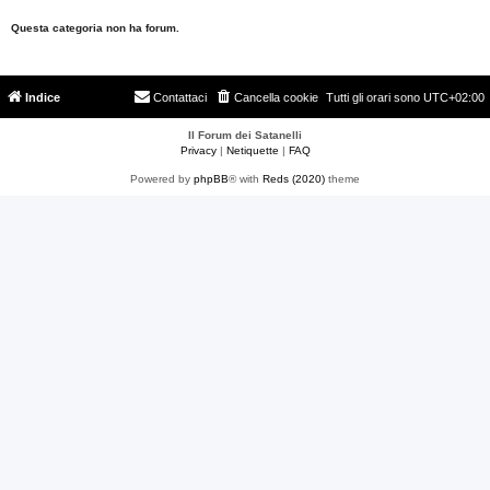
Questa categoria non ha forum.
Indice
Contattaci
Cancella cookie
Tutti gli orari sono
UTC+02:00
Il Forum dei Satanelli
Privacy
|
Netiquette
|
FAQ
Powered by
phpBB
® with
Reds (2020)
theme