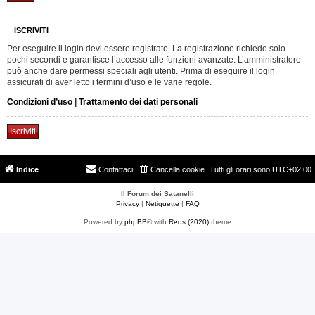
ISCRIVITI
Per eseguire il login devi essere registrato. La registrazione richiede solo
pochi secondi e garantisce l’accesso alle funzioni avanzate. L’amministratore
può anche dare permessi speciali agli utenti. Prima di eseguire il login
assicurati di aver letto i termini d’uso e le varie regole.
Condizioni d’uso
|
Trattamento dei dati personali
Iscriviti
Indice
Contattaci
Cancella cookie
Tutti gli orari sono
UTC+02:00
Il Forum dei Satanelli
Privacy
|
Netiquette
|
FAQ
Powered by
phpBB
® with
Reds (2020)
theme