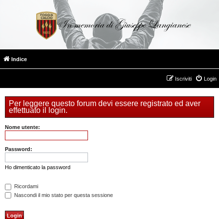
Indice
Iscriviti
Login
Per leggere questo forum devi essere registrato ed aver
effettuato il login.
Nome utente:
Password:
Ho dimenticato la password
Ricordami
Nascondi il mio stato per questa sessione