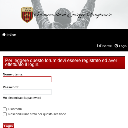
Indice
Iscriviti
Login
Per leggere questo forum devi essere registrato ed aver
effettuato il login.
Nome utente:
Password:
Ho dimenticato la password
Ricordami
Nascondi il mio stato per questa sessione