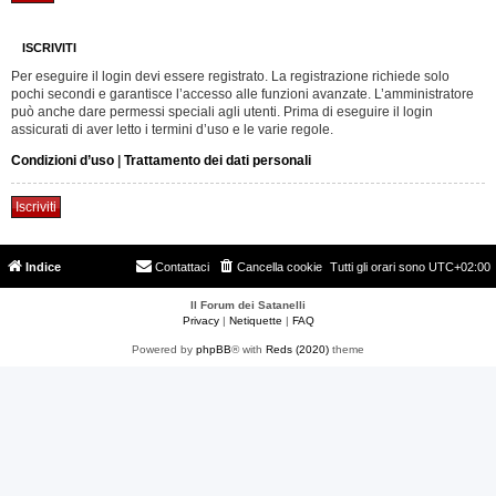
ISCRIVITI
Per eseguire il login devi essere registrato. La registrazione richiede solo
pochi secondi e garantisce l’accesso alle funzioni avanzate. L’amministratore
può anche dare permessi speciali agli utenti. Prima di eseguire il login
assicurati di aver letto i termini d’uso e le varie regole.
Condizioni d’uso
|
Trattamento dei dati personali
Iscriviti
Indice
Contattaci
Cancella cookie
Tutti gli orari sono
UTC+02:00
Il Forum dei Satanelli
Privacy
|
Netiquette
|
FAQ
Powered by
phpBB
® with
Reds (2020)
theme